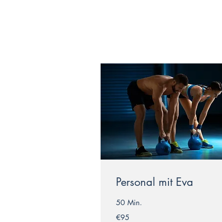
Personal mit Eva
50 Min.
95
€95
euros