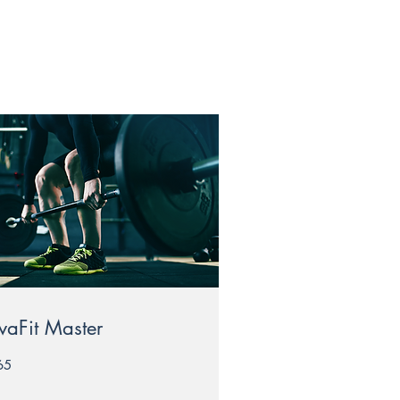
vaFit Master
65
ros