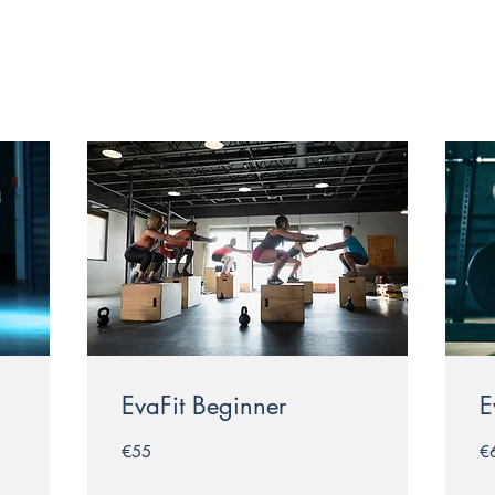
EvaFit Beginner
E
55
65
€55
€
euros
eu